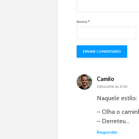
Nome
*
Camilo
27/nov/06 às 21:10
Naquele estilo:
– Olha o camin
– Derreteu…
Responder