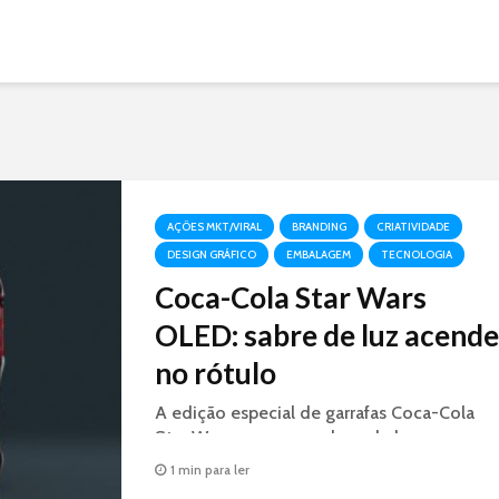
AÇÕES MKT/VIRAL
BRANDING
CRIATIVIDADE
DESIGN GRÁFICO
EMBALAGEM
TECNOLOGIA
Coca-Cola Star Wars
OLED: sabre de luz acende
no rótulo
A edição especial de garrafas Coca-Cola
Star Wars, possuem sabres de luz nas cores
azul e vermelho que ficam iluminados
1 min para ler
graças à tecnologia OLED.