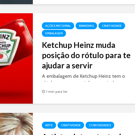
AÇÕES MKT/VIRAL
BRANDING
CRIATIVIDADE
EMBALAGEM
Ketchup Heinz muda
posição do rótulo para te
ajudar a servir
A embalagem de Ketchup Heinz tem o
rótulo em nova posição para ajudar o
consumidor a servir a quantidade certa de
1 min para ler
ketchup.
ARTE
CRIATIVIDADE
CURIOSIDADES