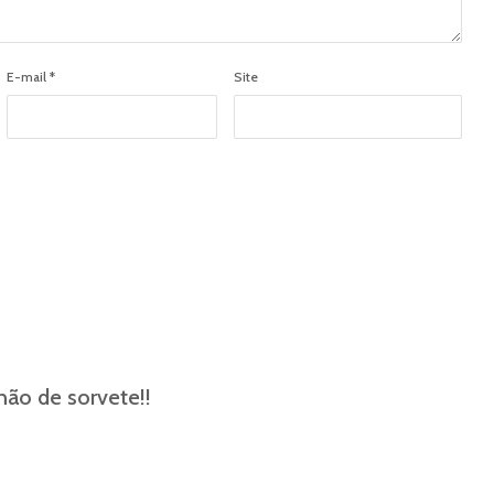
E-mail
*
Site
hão de sorvete!!