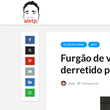
AÇÕES MKT/VIRAL
ARTE
Furgão de 
derretido p
aletp
1 min para ler