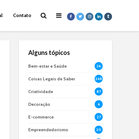
al
Contato
Alguns tópicos
Bem-estar e Saúde
26
Coisas Legais de Saber
248
Criatividade
87
Decoração
6
E-commerce
27
Empreendedorismo
20