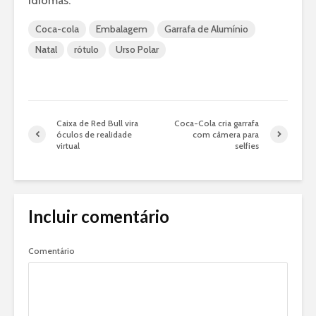
idiomas.
Coca-cola
Embalagem
Garrafa de Alumínio
Natal
rótulo
Urso Polar
Caixa de Red Bull vira
Coca-Cola cria garrafa
óculos de realidade
com câmera para
virtual
selfies
Incluir comentário
Comentário