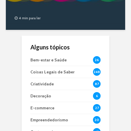
4 min para ler
Alguns tópicos
Bem-estar e Saúde
26
Coisas Legais de Saber
248
Criatividade
87
Decoração
6
E-commerce
27
Empreendedorismo
20