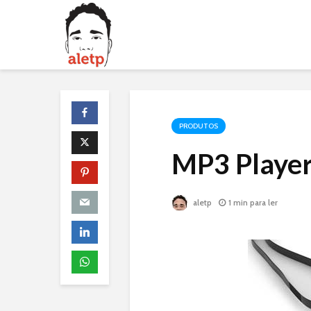
PRODUTOS
MP3 Player
aletp
1 min para ler