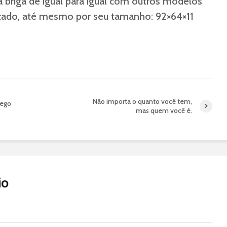
a briga de igual para igual com outros modelos
cado, até mesmo por seu tamanho: 92×64×11
Não importa o quanto você tem,
Lego
mas quem você é.
io