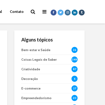
al
Contato
Alguns tópicos
Bem-estar e Saúde
26
Coisas Legais de Saber
248
Criatividade
87
Decoração
6
E-commerce
27
Empreendedorismo
20