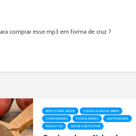
ara comprar esse mp3 em forma de cruz ?
BEM-ESTAR E SAÚDE
COISAS LEGAIS DE SABER
CURIOSIDADES
FOOD & DRINKS
GASTRONOMIA
PRODUTOS
SAÚDE E BEM-ESTAR