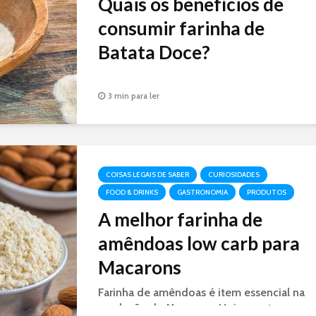
Quais os benefícios de
consumir farinha de
Batata Doce?
A farinha de batata doce é um ingrediente
versátil e saudável. Ela não tem glúten e
3 min para ler
tem muitos nutrientes, fibras e vitaminas. É
uma ótima opção para substituir a farinha
branca de trigo
COISAS LEGAIS DE SABER
CURIOSIDADES
FOOD & DRINKS
GASTRONOMIA
PRODUTOS
A melhor farinha de
amêndoas low carb para
Macarons
Farinha de amêndoas é item essencial na
produção de Macarons. Hoje mostramos a