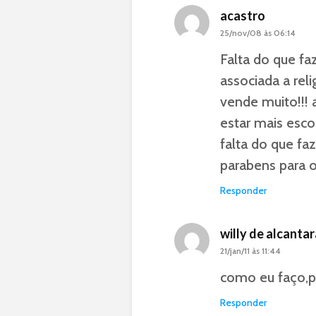
acastro
25/nov/08 às 06:14
Falta do que fa
associada a rel
vende muito!!!
estar mais esco
falta do que faze
parabens para o
Responder
willy de alcantar
21/jan/11 às 11:44
como eu faço,p
Responder