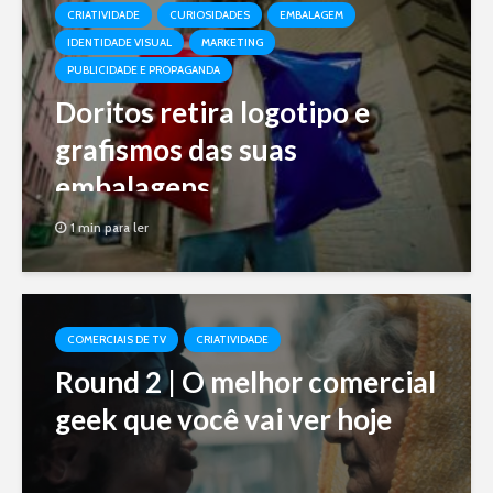
CRIATIVIDADE
CURIOSIDADES
EMBALAGEM
IDENTIDADE VISUAL
MARKETING
PUBLICIDADE E PROPAGANDA
Doritos retira logotipo e
grafismos das suas
embalagens
1 min para ler
COMERCIAIS DE TV
CRIATIVIDADE
Round 2 | O melhor comercial
geek que você vai ver hoje