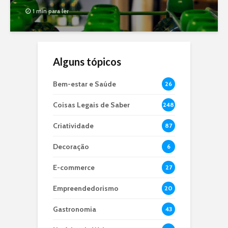
1 min para ler
Alguns tópicos
Bem-estar e Saúde
26
Coisas Legais de Saber
248
Criatividade
87
Decoração
6
E-commerce
27
Empreendedorismo
20
Gastronomia
43