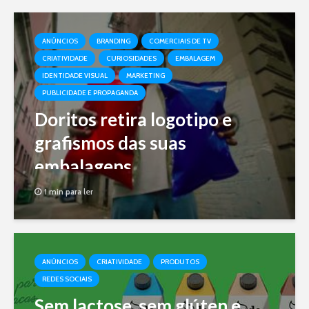
ANÚNCIOS
BRANDING
COMERCIAIS DE TV
CRIATIVIDADE
CURIOSIDADES
EMBALAGEM
IDENTIDADE VISUAL
MARKETING
PUBLICIDADE E PROPAGANDA
Doritos retira logotipo e
grafismos das suas
embalagens
1 min para ler
ANÚNCIOS
CRIATIVIDADE
PRODUTOS
REDES SOCIAIS
Sem lactose, sem glúten e