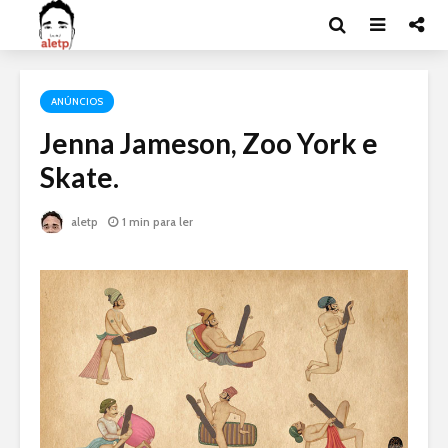
ANÚNCIOS
Jenna Jameson, Zoo York e
Skate.
aletp
1 min para ler