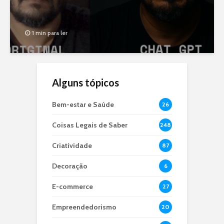
1 min para ler
Alguns tópicos
Bem-estar e Saúde
26
Coisas Legais de Saber
248
Criatividade
87
Decoração
6
E-commerce
27
Empreendedorismo
20