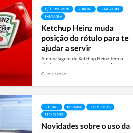
AÇÕES MKT/VIRAL
BRANDING
CRIATIVIDADE
EMBALAGEM
Ketchup Heinz muda
posição do rótulo para te
ajudar a servir
A embalagem de Ketchup Heinz tem o
rótulo em nova posição para ajudar o
consumidor a servir a quantidade certa de
1 min para ler
ketchup.
INTERNET
PESQUISA
REDES SOCIAIS
TECNOLOGIA
Novidades sobre o uso da