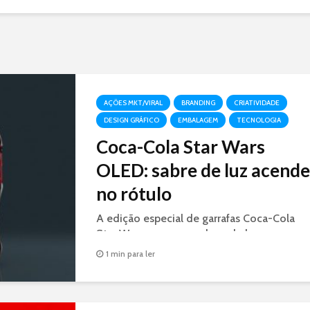
AÇÕES MKT/VIRAL
BRANDING
CRIATIVIDADE
DESIGN GRÁFICO
EMBALAGEM
TECNOLOGIA
Coca-Cola Star Wars
OLED: sabre de luz acende
no rótulo
A edição especial de garrafas Coca-Cola
Star Wars, possuem sabres de luz nas cores
azul e vermelho que ficam iluminados
1 min para ler
graças à tecnologia OLED.