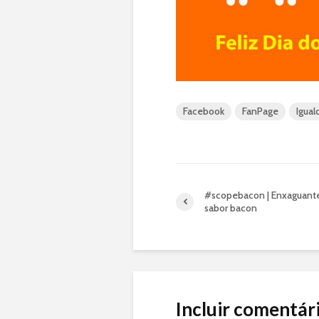
Facebook
FanPage
Igua
#scopebacon | Enxaguante
sabor bacon
Incluir comentár