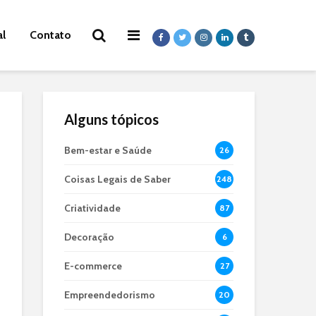
al
Contato
Alguns tópicos
Bem-estar e Saúde
26
Coisas Legais de Saber
248
Criatividade
87
Decoração
6
E-commerce
27
Empreendedorismo
20