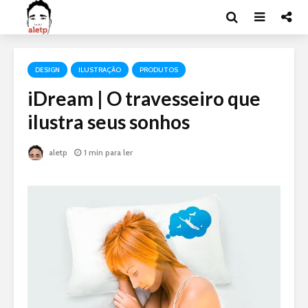
DESIGN
ILUSTRAÇÃO
PRODUTOS
iDream | O travesseiro que
ilustra seus sonhos
aletp
1 min para ler