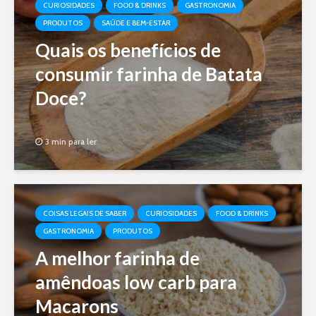
CURIOSIDADES
FOOD & DRINKS
GASTRONOMIA
PRODUTOS
SAÚDE E BEM-ESTAR
Quais os benefícios de
consumir farinha de Batata
Doce?
3 min para ler
COISAS LEGAIS DE SABER
CURIOSIDADES
FOOD & DRINKS
GASTRONOMIA
PRODUTOS
A melhor farinha de
amêndoas low carb para
Macarons