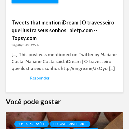
Tweets that mention iDream | O travesseiro
que ilustra seus sonhos : aletp.com --
Topsy.com
10/jan/11 às 09:24
[…] This post was mentioned on Twitter by Mariane
Costa. Mariane Costa said: iDream | O travesseiro
que ilustra seus sonhos
http://migre.me/3xQyo
[…]
Responder
Você pode gostar
BEM-ESTAR E SAÚDE
COISAS LEGAIS DE SABER