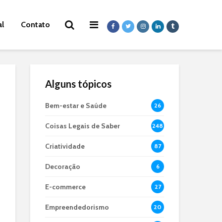
al
Contato
Alguns tópicos
Bem-estar e Saúde
26
Coisas Legais de Saber
248
Criatividade
87
Decoração
6
E-commerce
27
Empreendedorismo
20