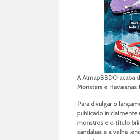
A AlmapBBDO acaba de
Monsters e Havaianas K
Para divulgar o lançame
publicado inicialmente 
monstros e o título b
sandálias e a velha le