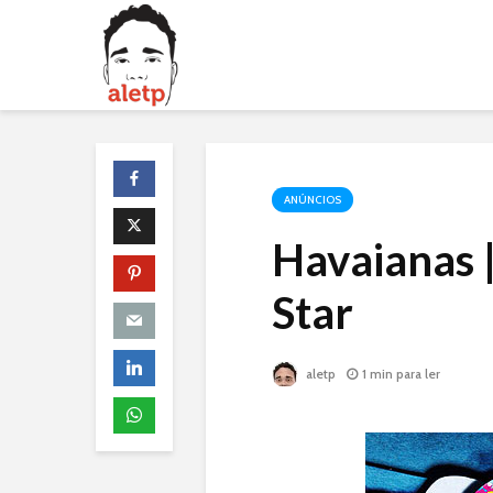
ANÚNCIOS
Havaianas |
Star
aletp
1 min para ler