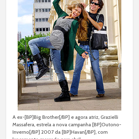
A ex-[BP]Big Brother[/BP] e agora atriz, Grazielli
Massafera, estrela a nova campanha [BP]Outono-
Inverno[/BP] 2007 da [BP]Havan[/BP], com