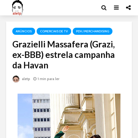
ANÚNCIOS
COMERCIAIS DE TV
PDV / MERCHANDISING
Grazielli Massafera (Grazi,
ex-BBB) estrela campanha
da Havan
aletp
1 min para ler