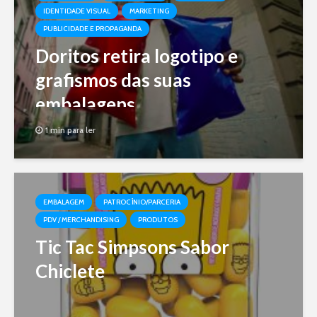
IDENTIDADE VISUAL
MARKETING
PUBLICIDADE E PROPAGANDA
Doritos retira logotipo e
grafismos das suas
embalagens
1 min para ler
EMBALAGEM
PATROCÍNIO/PARCERIA
PDV / MERCHANDISING
PRODUTOS
Tic Tac Simpsons Sabor
Chiclete