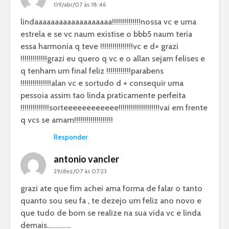
09/abr/07 às 18:46
lindaaaaaaaaaaaaaaaaaaa!!!!!!!!!!!!!!nossa vc e uma
estrela e se vc naum existise o bbb5 naum teria
essa harmonia q teve !!!!!!!!!!!!!!!!vc e d+ grazi
!!!!!!!!!!!!!grazi eu quero q vc e o allan sejam felises e
q tenham um final feliz !!!!!!!!!!!!parabens
!!!!!!!!!!!!!!!alan vc e sortudo d + consequir uma
pessoia assim tao linda praticamente perfeita
!!!!!!!!!!!!!!sorteeeeeeeeeeee!!!!!!!!!!!!!!!!!!!!vai em frente
q vcs se amam!!!!!!!!!!!!!!!!!!!
Responder
antonio vancler
29/dez/07 às 07:23
grazi ate que fim achei ama forma de falar o tanto
quanto sou seu fa , te dezejo um feliz ano novo e
que tudo de bom se realize na sua vida vc e linda
demais…………..