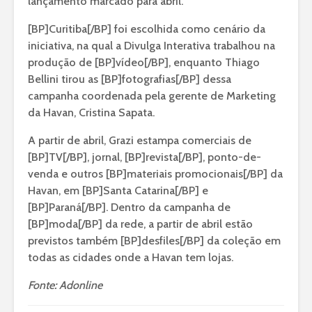
lançamento marcado para abril.
[BP]Curitiba[/BP] foi escolhida como cenário da
iniciativa, na qual a Divulga Interativa trabalhou na
produção de [BP]vídeo[/BP], enquanto Thiago
Bellini tirou as [BP]fotografias[/BP] dessa
campanha coordenada pela gerente de Marketing
da Havan, Cristina Sapata.
A partir de abril, Grazi estampa comerciais de
[BP]TV[/BP], jornal, [BP]revista[/BP], ponto-de-
venda e outros [BP]materiais promocionais[/BP] da
Havan, em [BP]Santa Catarina[/BP] e
[BP]Paraná[/BP]. Dentro da campanha de
[BP]moda[/BP] da rede, a partir de abril estão
previstos também [BP]desfiles[/BP] da coleção em
todas as cidades onde a Havan tem lojas.
Fonte: Adonline