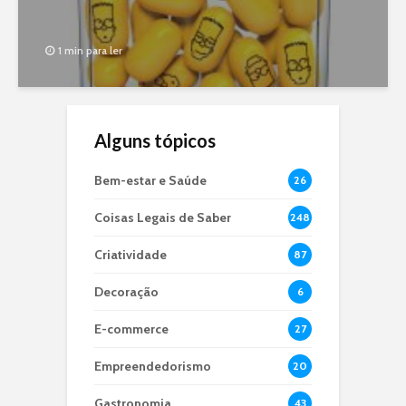
1 min para ler
Alguns tópicos
Bem-estar e Saúde
26
Coisas Legais de Saber
248
Criatividade
87
Decoração
6
E-commerce
27
Empreendedorismo
20
Gastronomia
43