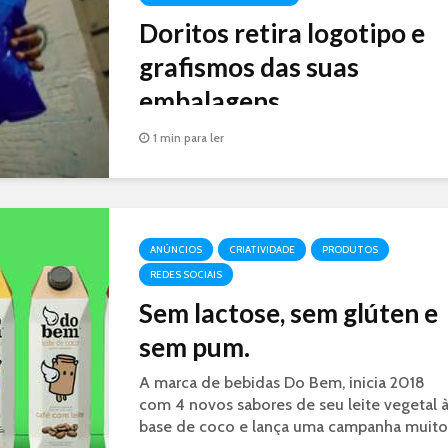
Doritos retira logotipo e
grafismos das suas
embalagens
A embalagens de Doritos estão lisas, sem
1 min para ler
logotipo ou grafismos, na nova campanha
da marca para mostrar a força da marca
Doritos junto ao público.
ANÚNCIOS
CRIATIVIDADE
PRODUTOS
REDES SOCIAIS
Sem lactose, sem glúten e
sem pum.
A marca de bebidas Do Bem, inicia 2018
com 4 novos sabores de seu leite vegetal 
base de coco e lança uma campanha muito