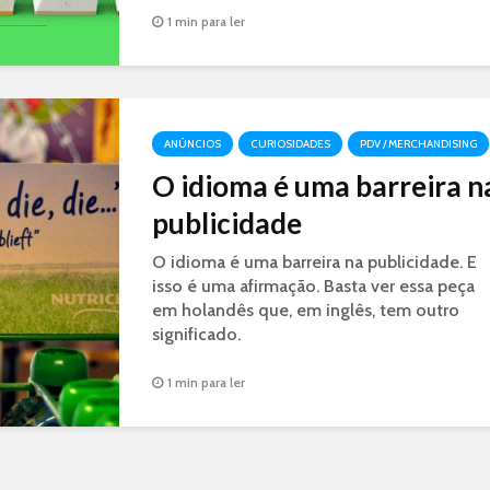
divertida e criativa.
1 min para ler
ANÚNCIOS
CURIOSIDADES
PDV / MERCHANDISING
O idioma é uma barreira n
publicidade
O idioma é uma barreira na publicidade. E
isso é uma afirmação. Basta ver essa peça
em holandês que, em inglês, tem outro
significado.
1 min para ler