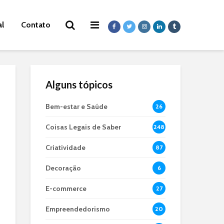
al
Contato
Alguns tópicos
Bem-estar e Saúde
26
Coisas Legais de Saber
248
Criatividade
87
Decoração
6
E-commerce
27
Empreendedorismo
20