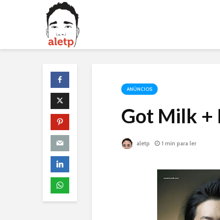
ANÚNCIOS
Got Milk +
aletp
1 min para ler