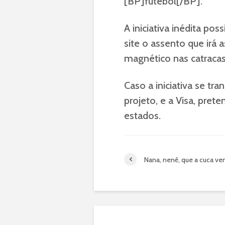
[BP]futebol[/BP].
A iniciativa inédita po
site o assento que irá 
magnético nas catracas
Caso a iniciativa se tr
projeto, e a Visa, pret
estados.
Nana, nenê, que a cuca ve