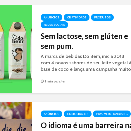
Doritos junto ao público.
ANÚNCIOS
CRIATIVIDADE
PRODUTOS
REDES SOCIAIS
Sem lactose, sem glúten e
sem pum.
A marca de bebidas Do Bem, inicia 2018
com 4 novos sabores de seu leite vegetal 
base de coco e lança uma campanha muito
divertida e criativa.
1 min para ler
ANÚNCIOS
CURIOSIDADES
PDV / MERCHANDISING
O idioma é uma barreira n