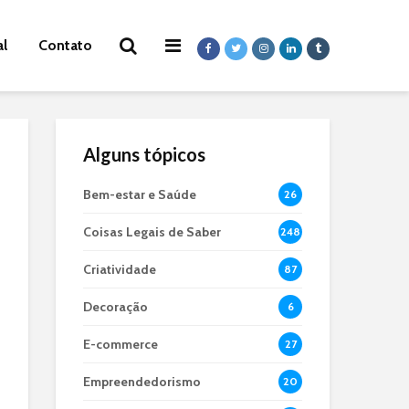
al
Contato
Alguns tópicos
Bem-estar e Saúde
26
Coisas Legais de Saber
248
Criatividade
87
Decoração
6
E-commerce
27
Empreendedorismo
20