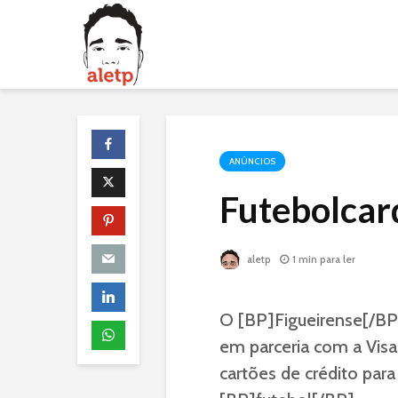
ANÚNCIOS
Futebolcar
aletp
1 min para ler
O [BP]Figueirense[/BP]
em parceria com a Visa
cartões de crédito par