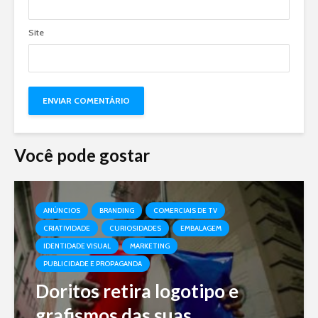
Site
Você pode gostar
ANÚNCIOS
BRANDING
COMERCIAIS DE TV
CRIATIVIDADE
CURIOSIDADES
EMBALAGEM
IDENTIDADE VISUAL
MARKETING
PUBLICIDADE E PROPAGANDA
Doritos retira logotipo e
grafismos das suas