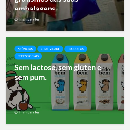
embalagens
1 min para ler
ANÚNCIOS
CRIATIVIDADE
PRODUTOS
REDES SOCIAIS
Sem lactose, sem glúten e
sem pum.
1 min para ler