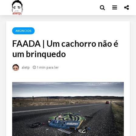
ANÚNCIOS
FAADA | Um cachorro não é
um brinquedo
aletp
1 min para ler