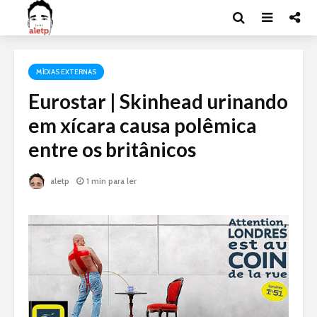
MÍDIAS EXTERNAS
Eurostar | Skinhead urinando
em xícara causa polêmica
entre os britânicos
aletp
1 min para ler