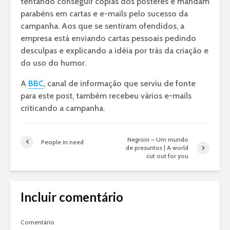
tentando conseguir cópias dos pôsteres e mandam
parabéns em cartas e e-mails pelo sucesso da
campanha. Aos que se sentiram ofendidos, a
empresa está enviando cartas pessoais pedindo
desculpas e explicando a idéia por trás da criação e
do uso do humor.
A
BBC
, canal de informação que serviu de fonte
para este post, também recebeu vários e-mails
criticando a campanha.
Negroni – Um mundo
People in need
de presuntos | A world
cut out for you
Incluir comentário
Comentário