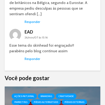
de britânicos na Bélgica, segundo a Eurostar. A
empresa pediu desculpas às pessoas que se
sentiram ofendi […]
Responder
EAD
26/nov/07 às 15:16
Esse tema do skinhead foi engraçado!!
parabéns pelo blog continue assim
Responder
Você pode gostar
AÇÕES MKT/VIRAL
BRANDING
CRIATIVIDADE
MARKETING
MÍDIAS ALTERNATIVAS
MÍDIAS EXTERNAS