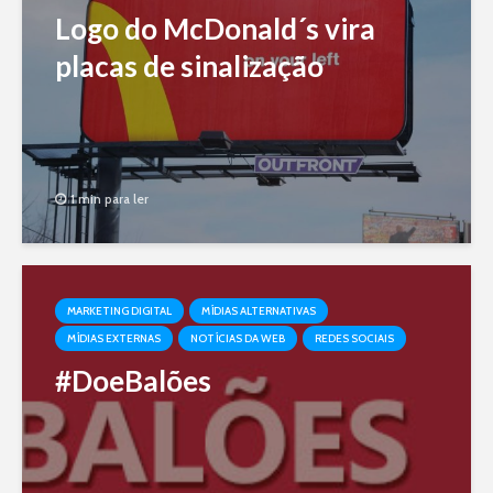
Logo do McDonald´s vira
placas de sinalização
1 min para ler
MARKETING DIGITAL
MÍDIAS ALTERNATIVAS
MÍDIAS EXTERNAS
NOTÍCIAS DA WEB
REDES SOCIAIS
#DoeBalões