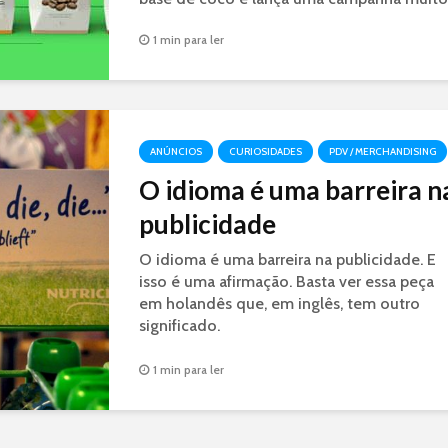
divertida e criativa.
1 min para ler
ANÚNCIOS
CURIOSIDADES
PDV / MERCHANDISING
O idioma é uma barreira n
publicidade
O idioma é uma barreira na publicidade. E
isso é uma afirmação. Basta ver essa peça
em holandês que, em inglês, tem outro
significado.
1 min para ler