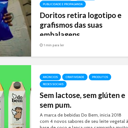
PUBLICIDADE E PROPAGANDA
Doritos retira logotipo e
grafismos das suas
embalagens
A embalagens de Doritos estão lisas, sem
1 min para ler
logotipo ou grafismos, na nova campanha
da marca para mostrar a força da marca
Doritos junto ao público.
ANÚNCIOS
CRIATIVIDADE
PRODUTOS
REDES SOCIAIS
Sem lactose, sem glúten e
sem pum.
A marca de bebidas Do Bem, inicia 2018
com 4 novos sabores de seu leite vegetal 
base de coco e lança uma campanha muito