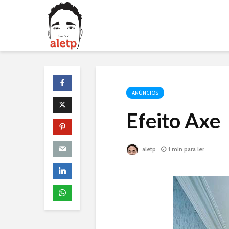
ANÚNCIOS
Efeito Axe
aletp
1 min para ler