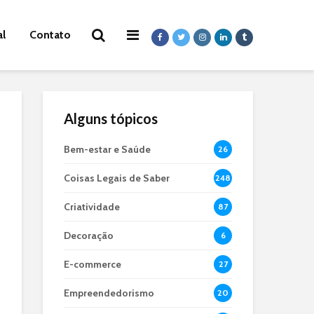
al
Contato
Alguns tópicos
Bem-estar e Saúde
26
Coisas Legais de Saber
248
Criatividade
87
Decoração
6
E-commerce
27
Empreendedorismo
20