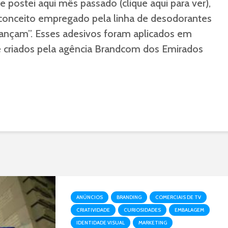
 postei aqui mês passado (clique aqui para ver),
 conceito empregado pela linha de desodorantes
vançam”. Esses adesivos foram aplicados em
e criados pela agência Brandcom dos Emirados
ANÚNCIOS
BRANDING
COMERCIAIS DE TV
CRIATIVIDADE
CURIOSIDADES
EMBALAGEM
IDENTIDADE VISUAL
MARKETING