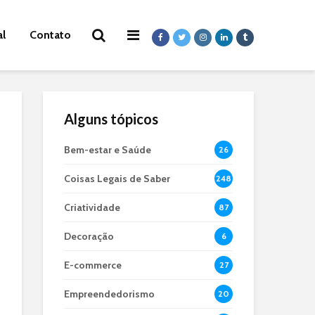
al
Contato
Alguns tópicos
Bem-estar e Saúde
26
Coisas Legais de Saber
248
Criatividade
87
Decoração
6
E-commerce
27
Empreendedorismo
20