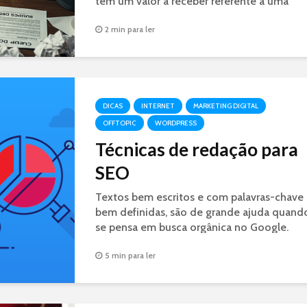
tem um valor a receber referente a uma
decisão judicial. É GOLPE.
2 min para ler
DICAS
INTERNET
MARKETING DIGITAL
OFFTOPIC
WORDPRESS
Técnicas de redação para
SEO
Textos bem escritos e com palavras-chave
bem definidas, são de grande ajuda quand
se pensa em busca orgânica no Google.
Conheça algumas técnicas de SEO.
5 min para ler