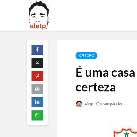
OFFTOPIC
É uma casa
certeza
aletp
1 min para ler