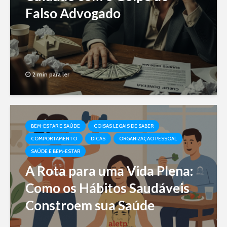
Falso Advogado
2 min para ler
BEM-ESTAR E SAÚDE
COISAS LEGAIS DE SABER
COMPORTAMENTO
DICAS
ORGANIZAÇÃO PESSOAL
SAÚDE E BEM-ESTAR
A Rota para uma Vida Plena:
Como os Hábitos Saudáveis
Constroem sua Saúde