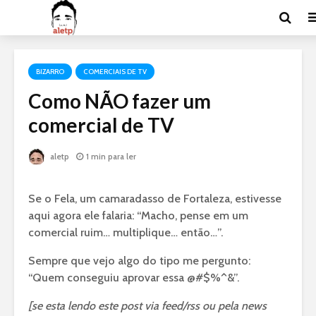
BIZARRO
COMERCIAIS DE TV
Como NÃO fazer um
comercial de TV
aletp
1 min para ler
Se o Fela, um camaradasso de Fortaleza, estivesse
aqui agora ele falaria: “Macho, pense em um
comercial ruim… multiplique… então…”.
Sempre que vejo algo do tipo me pergunto:
“Quem conseguiu aprovar essa @#$%^&”.
[se esta lendo este post via feed/rss ou pela news