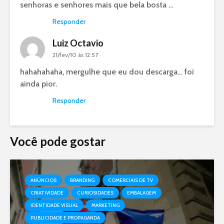
senhoras e senhores mais que bela bosta …
Responder
Luiz Octavio
21/fev/10 às 12:57
hahahahaha, mergulhe que eu dou descarga… foi
ainda pior.
Responder
Você pode gostar
ANÚNCIOS
BRANDING
COMERCIAIS DE TV
CRIATIVIDADE
CURIOSIDADES
EMBALAGEM
IDENTIDADE VISUAL
MARKETING
PUBLICIDADE E PROPAGANDA