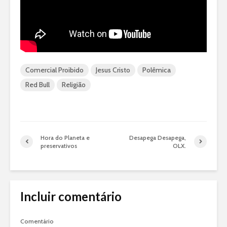
Comercial Proibido
Jesus Cristo
Polêmica
Red Bull
Religião
Hora do Planeta e
Desapega Desapega,
preservativos
OLX.
Incluir comentário
Comentário