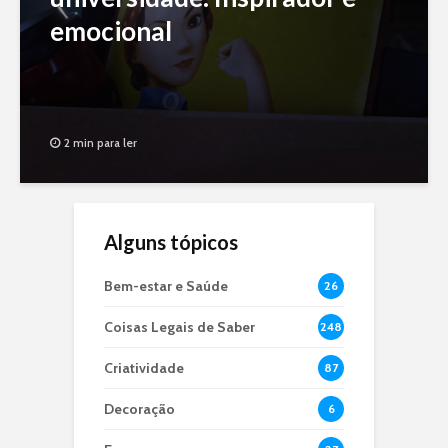
emocional
2 min para ler
Alguns tópicos
Bem-estar e Saúde
26
Coisas Legais de Saber
248
Criatividade
87
Decoração
6