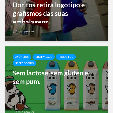
Doritos retira logotipo e
grafismos das suas
embalagens
1 min para ler
ANÚNCIOS
CRIATIVIDADE
PRODUTOS
REDES SOCIAIS
Sem lactose, sem glúten e
sem pum.
1 min para ler