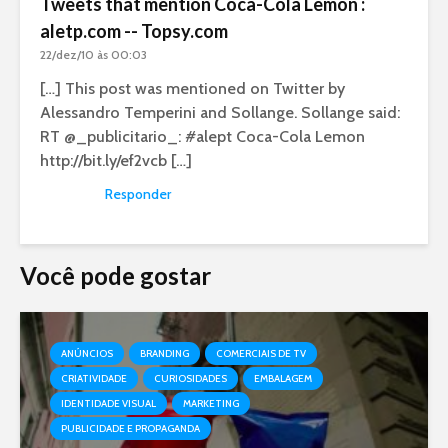
Tweets that mention Coca-Cola Lemon :
aletp.com -- Topsy.com
22/dez/10 às 00:03
[…] This post was mentioned on Twitter by
Alessandro Temperini and Sollange. Sollange said:
RT @_publicitario_: #alept Coca-Cola Lemon
http://bit.ly/ef2vcb
[…]
Responder
Você pode gostar
ANÚNCIOS
BRANDING
COMERCIAIS DE TV
CRIATIVIDADE
CURIOSIDADES
EMBALAGEM
IDENTIDADE VISUAL
MARKETING
PUBLICIDADE E PROPAGANDA