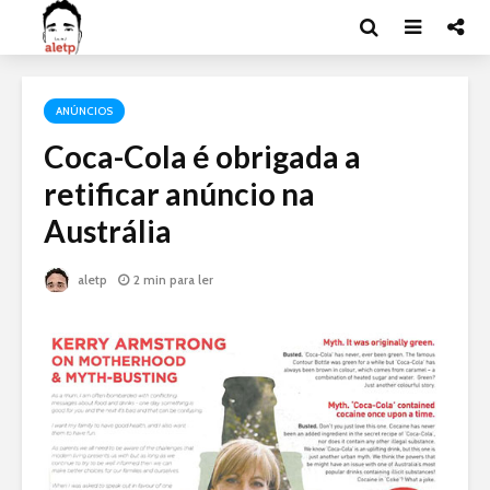
ANÚNCIOS
Coca-Cola é obrigada a
retificar anúncio na
Austrália
aletp
2 min para ler