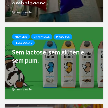
embalagens
1 min para ler
ANÚNCIOS
CRIATIVIDADE
PRODUTOS
REDES SOCIAIS
Sem lactose, sem glúten e
sem pum.
1 min para ler