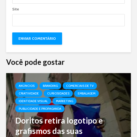
Site
Você pode gostar
ANÚNCIOS
BRANDING
COMERCIAIS DE TV
CRIATIVIDADE
CURIOSIDADES
EMBALAGEM
IDENTIDADE VISUAL
MARKETING
PUBLICIDADE E PROPAGANDA
Doritos retira logotipo e
grafismos das suas