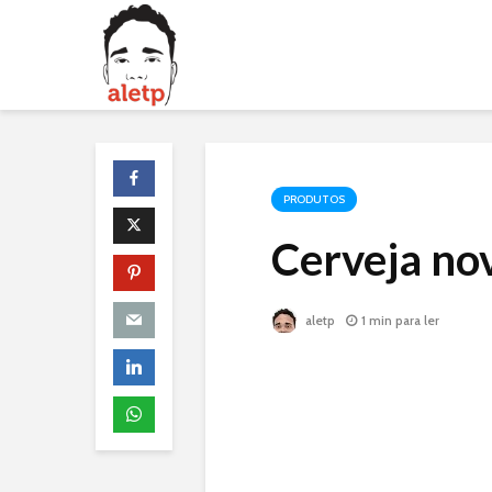
PRODUTOS
Cerveja no
aletp
1 min para ler