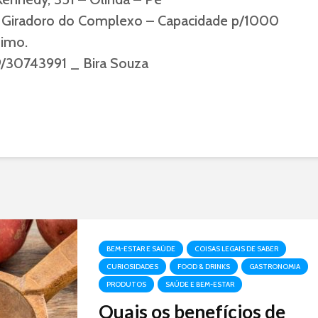
l Giradoro do Complexo – Capacidade p/1000
nimo.
/30743991 _ Bira Souza
BEM-ESTAR E SAÚDE
COISAS LEGAIS DE SABER
CURIOSIDADES
FOOD & DRINKS
GASTRONOMIA
PRODUTOS
SAÚDE E BEM-ESTAR
Quais os benefícios de