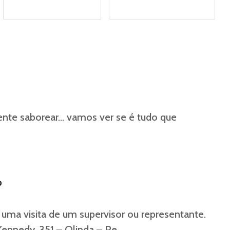
ente saborear… vamos ver se é tudo que
o
e uma visita de um supervisor ou representante.
Kennedy, 351 – Olinda – Pe