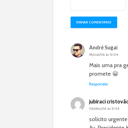
André Sugai
18/out/06 às 12:04
Mais uma pra g
promete 😀
Responder
jubiraci cristovã
06/dez/06 às 21:54
solicito urgent
Av. Presidente 