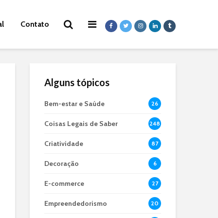
al
Contato
Alguns tópicos
Bem-estar e Saúde
26
Coisas Legais de Saber
248
Criatividade
87
Decoração
6
E-commerce
27
Empreendedorismo
20