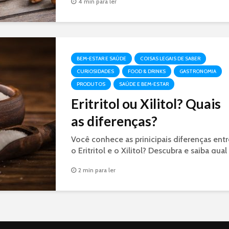
4 min para ler
BEM-ESTAR E SAÚDE
COISAS LEGAIS DE SABER
CURIOSIDADES
FOOD & DRINKS
GASTRONOMIA
PRODUTOS
SAÚDE E BEM-ESTAR
Eritritol ou Xilitol? Quais
as diferenças?
Você conhece as prinicipais diferenças entr
o Eritritol e o Xilitol? Descubra e saiba qual
se adequa melhor para seu consumo.
2 min para ler