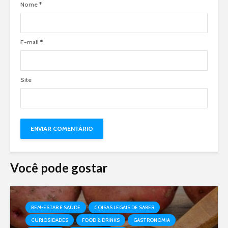
Nome
*
E-mail
*
Site
Você pode gostar
BEM-ESTAR E SAÚDE
COISAS LEGAIS DE SABER
CURIOSIDADES
FOOD & DRINKS
GASTRONOMIA