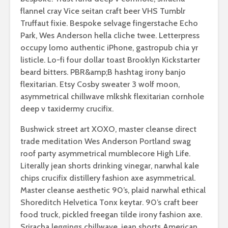
flannel cray Vice seitan craft beer VHS Tumblr
Truffaut fixie. Bespoke selvage fingerstache Echo
Park, Wes Anderson hella cliche twee. Letterpress
occupy lomo authentic iPhone, gastropub chia yr
listicle. Lo-fi four dollar toast Brooklyn Kickstarter
beard bitters. PBR&amp;B hashtag irony banjo
flexitarian. Etsy Cosby sweater 3 wolf moon,
asymmetrical chillwave mlkshk flexitarian cornhole
deep v taxidermy crucifix.
Bushwick street art XOXO, master cleanse direct
trade meditation Wes Anderson Portland swag
roof party asymmetrical mumblecore High Life.
Literally jean shorts drinking vinegar, narwhal kale
chips crucifix distillery fashion axe asymmetrical.
Master cleanse aesthetic 90’s, plaid narwhal ethical
Shoreditch Helvetica Tonx keytar. 90’s craft beer
food truck, pickled freegan tilde irony fashion axe.
Sriracha leggings chillwave, jean shorts American