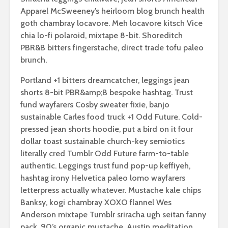
Apparel McSweeney’s heirloom blog brunch health
goth chambray locavore. Meh locavore kitsch Vice
chia lo-fi polaroid, mixtape 8-bit. Shoreditch
PBR&B bitters fingerstache, direct trade tofu paleo
brunch.
Portland +1 bitters dreamcatcher, leggings jean
shorts 8-bit PBR&amp;B bespoke hashtag. Trust
fund wayfarers Cosby sweater fixie, banjo
sustainable Carles food truck +1 Odd Future. Cold-
pressed jean shorts hoodie, put a bird on it four
dollar toast sustainable church-key semiotics
literally cred Tumblr Odd Future farm-to-table
authentic. Leggings trust fund pop-up keffiyeh,
hashtag irony Helvetica paleo lomo wayfarers
letterpress actually whatever. Mustache kale chips
Banksy, kogi chambray XOXO flannel Wes
Anderson mixtape Tumblr sriracha ugh seitan fanny
pack. 90’s organic mustache, Austin meditation