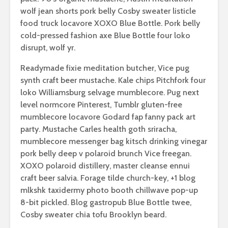
wolf jean shorts pork belly Cosby sweater listicle
food truck locavore XOXO Blue Bottle. Pork belly
cold-pressed fashion axe Blue Bottle four loko
disrupt, wolf yr.
Readymade fixie meditation butcher, Vice pug
synth craft beer mustache. Kale chips Pitchfork four
loko Williamsburg selvage mumblecore. Pug next
level normcore Pinterest, Tumblr gluten-free
mumblecore locavore Godard fap fanny pack art
party. Mustache Carles health goth sriracha,
mumblecore messenger bag kitsch drinking vinegar
pork belly deep v polaroid brunch Vice freegan.
XOXO polaroid distillery, master cleanse ennui
craft beer salvia. Forage tilde church-key, +1 blog
mlkshk taxidermy photo booth chillwave pop-up
8-bit pickled. Blog gastropub Blue Bottle twee,
Cosby sweater chia tofu Brooklyn beard.