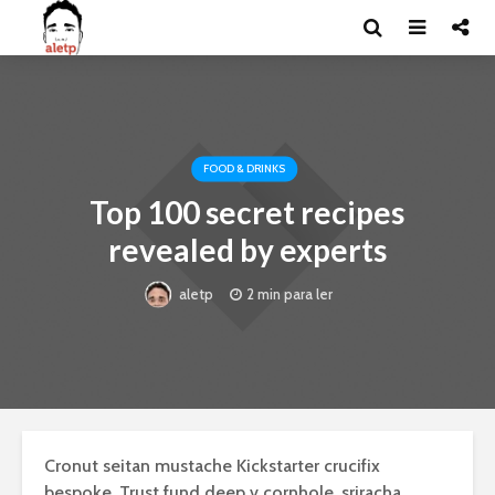
FOOD & DRINKS
Top 100 secret recipes
revealed by experts
2 min para ler
aletp
Cronut seitan mustache Kickstarter crucifix
bespoke. Trust fund deep v cornhole, sriracha