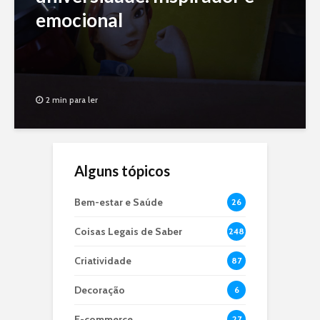
emocional
2 min para ler
Alguns tópicos
Bem-estar e Saúde
26
Coisas Legais de Saber
248
Criatividade
87
Decoração
6
E-commerce
27