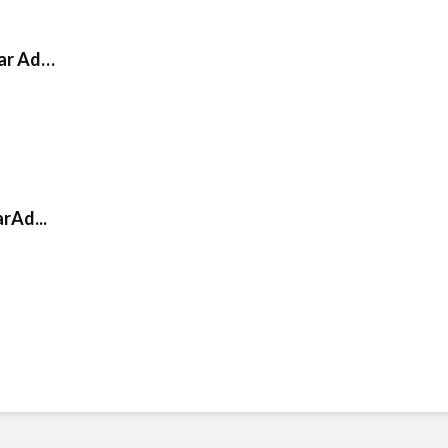
ear Ad…
rAd...