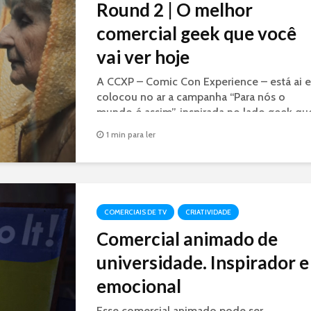
Round 2 | O melhor
comercial geek que você
vai ver hoje
A CCXP – Comic Con Experience – está ai e
colocou no ar a campanha “Para nós o
mundo é assim”, inspirada no lado geek qu
existe em cada um de nós. E o carro chefe
1 min para ler
da campanha é um filme para internet e...
COMERCIAIS DE TV
CRIATIVIDADE
Comercial animado de
universidade. Inspirador e
emocional
Esse comercial animado pode ser