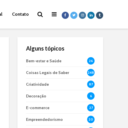
al
Contato
Alguns tópicos
Bem-estar e Saúde
26
Coisas Legais de Saber
248
Criatividade
87
Decoração
6
E-commerce
27
Empreendedorismo
20