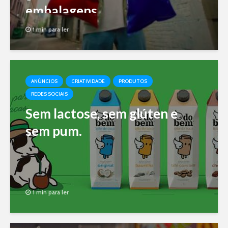
embalagens
1 min para ler
ANÚNCIOS
CRIATIVIDADE
PRODUTOS
REDES SOCIAIS
Sem lactose, sem glúten e
sem pum.
1 min para ler