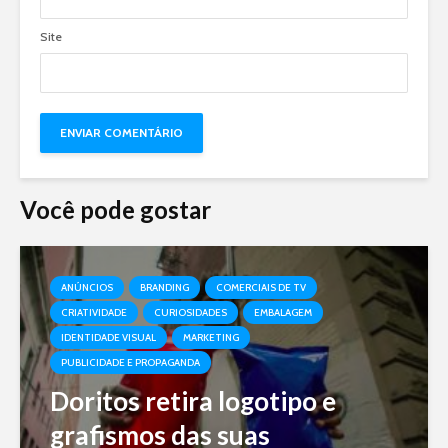
Site
Você pode gostar
ANÚNCIOS
BRANDING
COMERCIAIS DE TV
CRIATIVIDADE
CURIOSIDADES
EMBALAGEM
IDENTIDADE VISUAL
MARKETING
PUBLICIDADE E PROPAGANDA
Doritos retira logotipo e
grafismos das suas