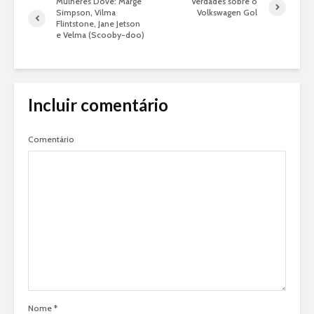
Mulheres Dove: Marge
Verdades sobre o
Simpson, Vilma
Volkswagen Gol
Flintstone, Jane Jetson
e Velma (Scooby-doo)
Incluir comentário
Comentário
Nome
*