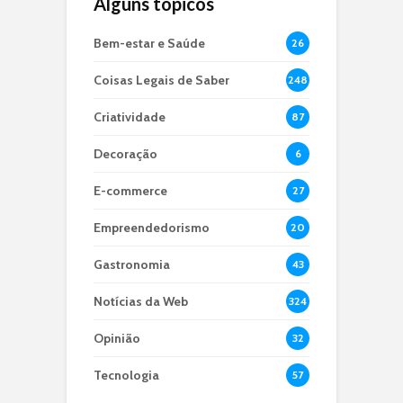
Alguns tópicos
Bem-estar e Saúde
26
Coisas Legais de Saber
248
Criatividade
87
Decoração
6
E-commerce
27
Empreendedorismo
20
Gastronomia
43
Notícias da Web
324
Opinião
32
Tecnologia
57