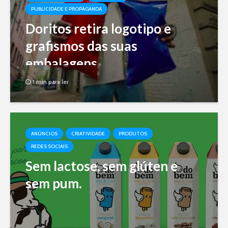
PUBLICIDADE E PROPAGANDA
Doritos retira logotipo e
grafismos das suas
embalagens
1 min para ler
ANÚNCIOS
CRIATIVIDADE
PRODUTOS
REDES SOCIAIS
Sem lactose, sem glúten e
sem pum.