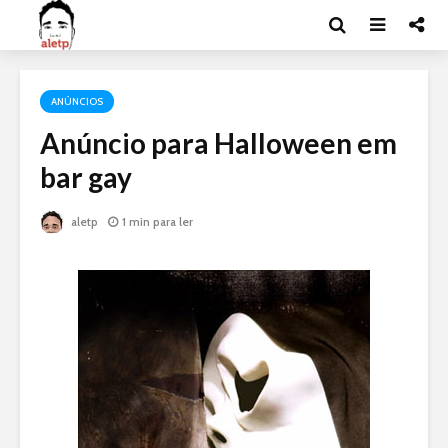
ANÚNCIOS
Anúncio para Halloween em
bar gay
aletp
1 min para ler