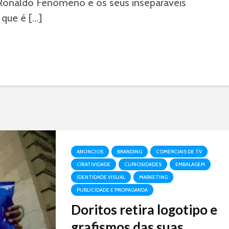
z Ronaldo Fenômeno e os seus inseparáveis
o que é […]
ANÚNCIOS
BRANDING
COMERCIAIS DE TV
CRIATIVIDADE
CURIOSIDADES
EMBALAGEM
IDENTIDADE VISUAL
MARKETING
PUBLICIDADE E PROPAGANDA
Doritos retira logotipo e
grafismos das suas