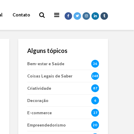
al
Contato
Alguns tópicos
Bem-estar e Saúde
26
Coisas Legais de Saber
248
Criatividade
87
Decoração
6
E-commerce
27
Empreendedorismo
20