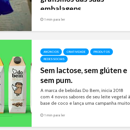
embalagens
A embalagens de Doritos estão lisas, sem
1 min para ler
logotipo ou grafismos, na nova campanha
da marca para mostrar a força da marca
Doritos junto ao público.
ANÚNCIOS
CRIATIVIDADE
PRODUTOS
REDES SOCIAIS
Sem lactose, sem glúten e
sem pum.
A marca de bebidas Do Bem, inicia 2018
com 4 novos sabores de seu leite vegetal 
base de coco e lança uma campanha muito
divertida e criativa.
1 min para ler