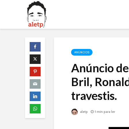
ANÚNCIOS
Anúncio de
Bril, Rona
travestis.
aletp
1 min para ler