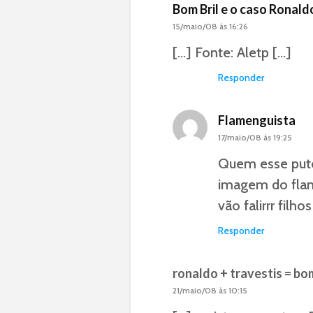
Bom Bril e o caso Ronal
15/maio/08 às 16:26
[…] Fonte: Aletp […]
Responder
Flamenguista
17/maio/08 às 19:25
Quem esse puto
imagem do flam
vão falirrr filho
Responder
ronaldo + travestis = bom
21/maio/08 às 10:15