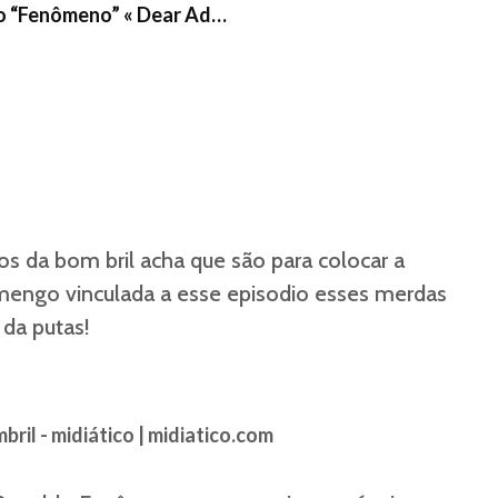
do “Fenômeno” « Dear Ad…
s da bom bril acha que são para colocar a
engo vinculada a esse episodio esses merdas
s da putas!
bril - midiático | midiatico.com