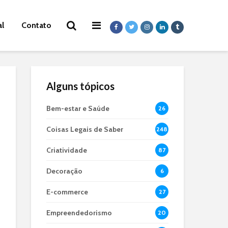
al
Contato
Alguns tópicos
Bem-estar e Saúde
26
Coisas Legais de Saber
248
Criatividade
87
Decoração
6
E-commerce
27
Empreendedorismo
20