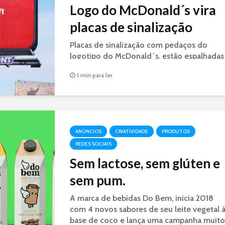
Logo do McDonald´s vira
placas de sinalização
Placas de sinalização com pedaços do
logotipo do McDonald´s, estão espalhadas
dando a direção das lojas da rede de fast
1 min para ler
food nas estradas do Canadá.
ANÚNCIOS
CRIATIVIDADE
PRODUTOS
REDES SOCIAIS
Sem lactose, sem glúten e
sem pum.
A marca de bebidas Do Bem, inicia 2018
com 4 novos sabores de seu leite vegetal 
base de coco e lança uma campanha muito