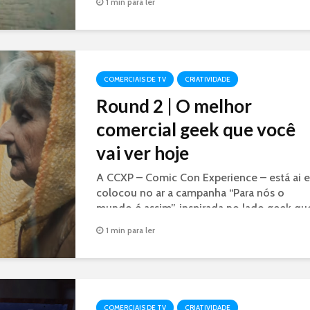
A embalagens de Doritos estão lisas, sem
1 min para ler
logotipo ou grafismos, na nova campanha
da marca para mostrar a força da marca
Doritos junto ao público.
COMERCIAIS DE TV
CRIATIVIDADE
Round 2 | O melhor
comercial geek que você
vai ver hoje
A CCXP – Comic Con Experience – está ai e
colocou no ar a campanha “Para nós o
mundo é assim”, inspirada no lado geek qu
existe em cada um de nós. E o carro chefe
1 min para ler
da campanha é um filme para internet e...
COMERCIAIS DE TV
CRIATIVIDADE