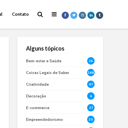
al
Contato
Alguns tópicos
Bem-estar e Saúde
26
Coisas Legais de Saber
248
Criatividade
87
Decoração
6
E-commerce
27
Empreendedorismo
20