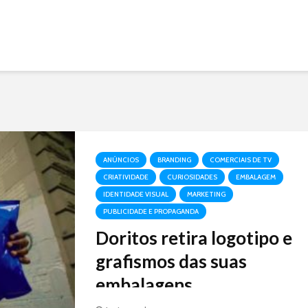
ANÚNCIOS
BRANDING
COMERCIAIS DE TV
CRIATIVIDADE
CURIOSIDADES
EMBALAGEM
IDENTIDADE VISUAL
MARKETING
PUBLICIDADE E PROPAGANDA
Doritos retira logotipo e
grafismos das suas
embalagens