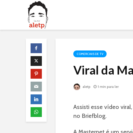
COMERCIAIS DE TV
Viral da M
aletp
1 min para ler
Assisti esse vídeo vira
no Briefblog.
A Masternet é um servi