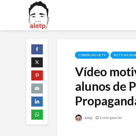
COMERCIAIS DE TV
NOTÍCIAS DA 
Vídeo moti
alunos de P
Propagand
aletp
2 min para ler