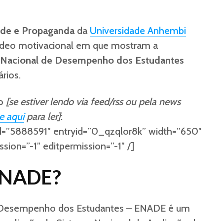
ade e Propaganda
da
Universidade Anhembi
ídeo motivacional em que mostram a
Nacional de Desempenho dos Estudantes
ários.
xo
[se estiver lendo via feed/rss ou pela news
e aqui
para ler]
:
id=”5888591″ entryid=”0_qzqlor8k” width=”650″
sion=”-1″ editpermission=”-1″ /]
 ENADE?
 Desempenho dos Estudantes – ENADE é um