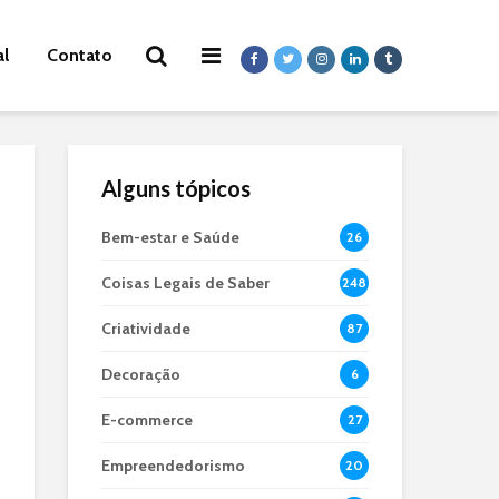
al
Contato
Alguns tópicos
Bem-estar e Saúde
26
Coisas Legais de Saber
248
Criatividade
87
Decoração
6
E-commerce
27
Empreendedorismo
20