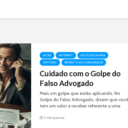
DICAS
INTERNET
NOTÍCIAS DA WEB
OFFTOPIC
RESPEITO AO CONSUMIDOR
Cuidado com o Golpe do
Falso Advogado
Mais um golpe que estão aplicando. No
Golpe do Falso Advogado, dizem que voc
tem um valor a receber referente a uma
decisão judicial. É GOLPE.
2 min para ler