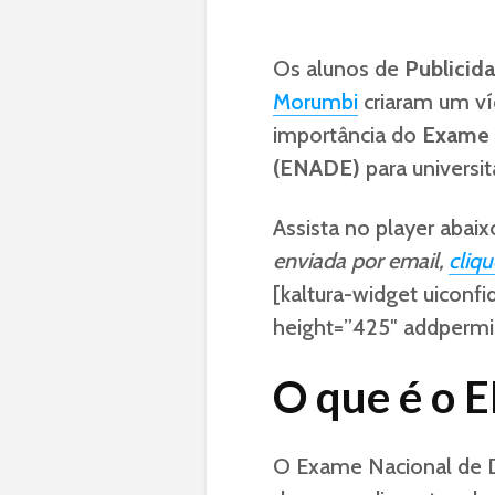
Os alunos de
Publicid
Morumbi
criaram um v
importância do
Exame 
(ENADE)
para universit
Assista no player abai
enviada por email,
cliqu
[kaltura-widget uiconf
height=”425″ addpermis
O que é o
O Exame Nacional de