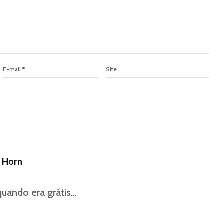
E-mail
*
Site
s Horn
uando era grátis…