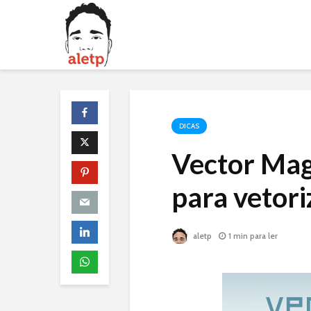
DICAS
Vector Mag
para vetor
aletp
1 min para ler