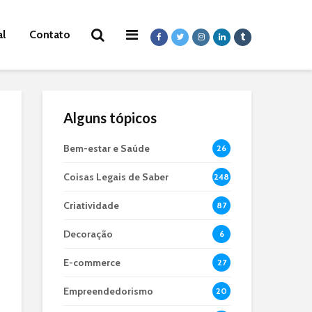
al
Contato
Alguns tópicos
Bem-estar e Saúde
26
Coisas Legais de Saber
248
Criatividade
87
Decoração
6
E-commerce
27
Empreendedorismo
20