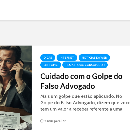
DICAS
INTERNET
NOTÍCIAS DA WEB
OFFTOPIC
RESPEITO AO CONSUMIDOR
Cuidado com o Golpe do
Falso Advogado
Mais um golpe que estão aplicando. No
Golpe do Falso Advogado, dizem que voc
tem um valor a receber referente a uma
decisão judicial. É GOLPE.
2 min para ler