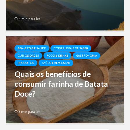
5 min para ler
BEM-ESTAR E SAÚDE
COISAS LEGAIS DE SABER
CURIOSIDADES
FOOD & DRINKS
GASTRONOMIA
PRODUTOS
SAÚDE E BEM-ESTAR
Quais os benefícios de
consumir farinha de Batata
Doce?
3 min para ler