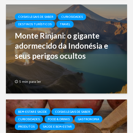
COISAS LEGAIS DE SABER
CURIOSIDADES
DESTINOS TURÍSTICOS
TRAVEL
Monte Rinjani: o gigante
adormecido da Indonésia e
seus perigos ocultos
5 min para ler
BEM-ESTAR E SAÚDE
COISAS LEGAIS DE SABER
CURIOSIDADES
FOOD & DRINKS
GASTRONOMIA
PRODUTOS
SAÚDE E BEM-ESTAR