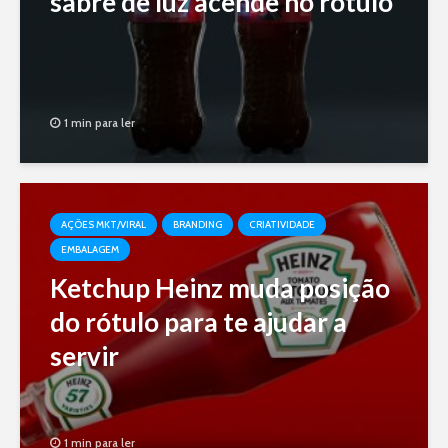
sabre de luz acende no rótulo
1 min para ler
AÇÕES MKT/VIRAL
BRANDING
CRIATIVIDADE
EMBALAGEM
Ketchup Heinz muda posição
do rótulo para te ajudar a
servir
1 min para ler