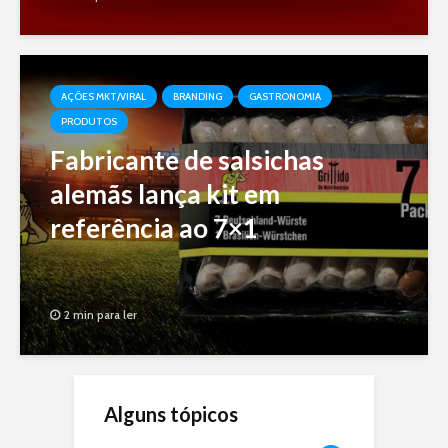
AÇÕES MKT/VIRAL
BRANDING
GASTRONOMIA
PRODUTOS
Fabricante de salsichas
alemãs lança kit em
referência ao 7×1
2 min para ler
Alguns tópicos