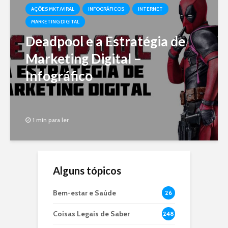
AÇÕES MKT/VIRAL
INFOGRÁFICOS
INTERNET
MARKETING DIGITAL
Deadpool e a Estratégia de
Marketing Digital –
Infográfico
1 min para ler
Alguns tópicos
Bem-estar e Saúde
26
Coisas Legais de Saber
248