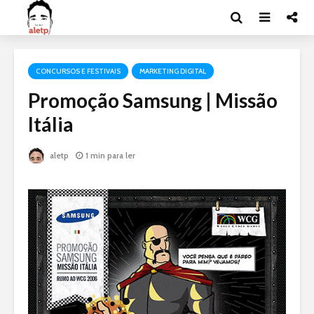
CONCURSOS E FESTIVAIS
MARKETING DIGITAL
Promoção Samsung | Missão
Itália
aletp
1 min para ler