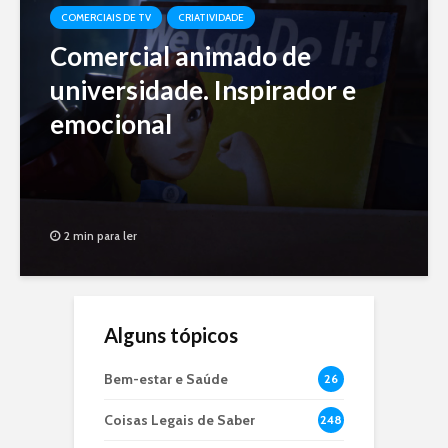
COMERCIAIS DE TV
CRIATIVIDADE
Comercial animado de
universidade. Inspirador e
emocional
2 min para ler
Alguns tópicos
Bem-estar e Saúde
26
Coisas Legais de Saber
248