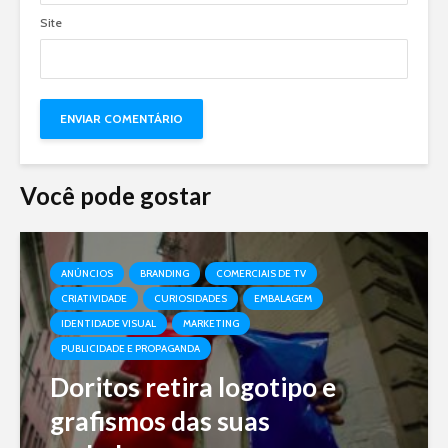
Site
Você pode gostar
ANÚNCIOS
BRANDING
COMERCIAIS DE TV
CRIATIVIDADE
CURIOSIDADES
EMBALAGEM
IDENTIDADE VISUAL
MARKETING
PUBLICIDADE E PROPAGANDA
Doritos retira logotipo e
grafismos das suas