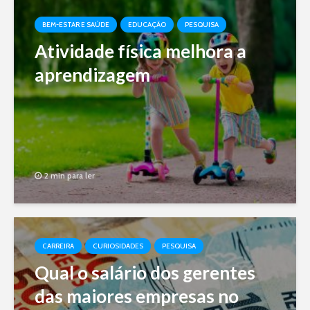
BEM-ESTAR E SAÚDE
EDUCAÇÃO
PESQUISA
Atividade física melhora a
aprendizagem
2 min para ler
CARREIRA
CURIOSIDADES
PESQUISA
Qual o salário dos gerentes
das maiores empresas no