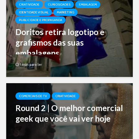
CRIATIVIDADE
CURIOSIDADES
EMBALAGEM
IDENTIDADE VISUAL
MARKETING
PUBLICIDADE E PROPAGANDA
Doritos retira logotipo e
grafismos das suas
embalagens
1 min para ler
COMERCIAIS DE TV
CRIATIVIDADE
Round 2 | O melhor comercial
geek que você vai ver hoje