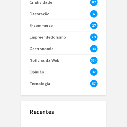
Criatividade
87
Decoração
6
E-commerce
27
Empreendedorismo
20
Gastronomia
43
Notícias da Web
324
Opinião
32
Tecnologia
57
Recentes
O Jejum de 24 Anos:
Microbiota Intestinal,
O que é dApps?