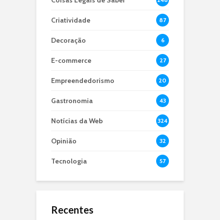
Coisas Legais de Saber
Criatividade
87
Decoração
6
E-commerce
27
Empreendedorismo
20
Gastronomia
43
Notícias da Web
324
Opinião
32
Tecnologia
57
Recentes