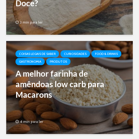
Doce?
3 min para ler
COISAS LEGAIS DE SABER
CURIOSIDADES
FOOD & DRINKS
GASTRONOMIA
PRODUTOS
A melhor farinha de
amêndoas low carb para
Macarons
4 min para ler