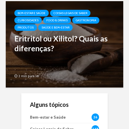
BEM-ESTAR E SAÚDE
COISAS LEGAIS DE SABER
CURIOSIDADES
FOOD & DRINKS
GASTRONOMIA
PRODUTOS
SAÚDE E BEM-ESTAR
Eritritol ou Xilitol? Quais as
diferenças?
2 min para ler
Alguns tópicos
Bem-estar e Saúde
26
248