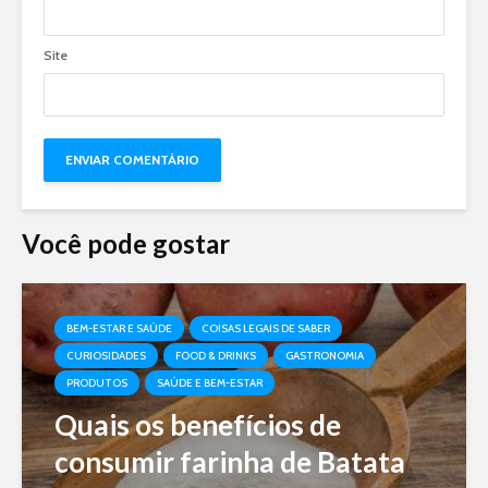
Site
Você pode gostar
BEM-ESTAR E SAÚDE
COISAS LEGAIS DE SABER
CURIOSIDADES
FOOD & DRINKS
GASTRONOMIA
PRODUTOS
SAÚDE E BEM-ESTAR
Quais os benefícios de
consumir farinha de Batata