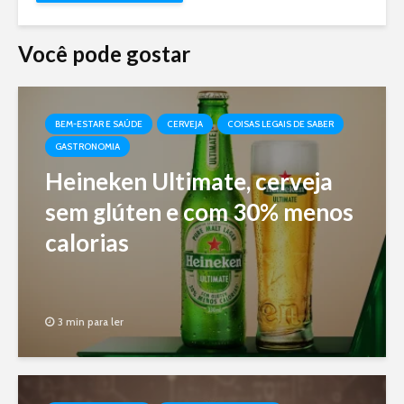
Você pode gostar
BEM-ESTAR E SAÚDE
CERVEJA
COISAS LEGAIS DE SABER
GASTRONOMIA
Heineken Ultimate, cerveja
sem glúten e com 30% menos
calorias
3 min para ler