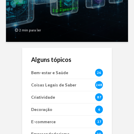
2 min para ler
Alguns tópicos
Bem-estar e Saúde
26
Coisas Legais de Saber
248
Criatividade
87
Decoração
6
E-commerce
27
20