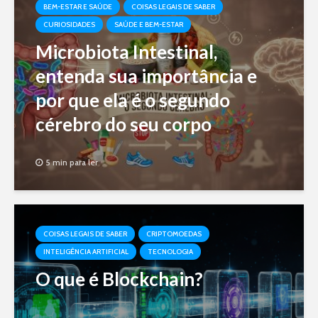
BEM-ESTAR E SAÚDE
COISAS LEGAIS DE SABER
CURIOSIDADES
SAÚDE E BEM-ESTAR
Microbiota Intestinal,
entenda sua importância e
por que ela é o segundo
cérebro do seu corpo
5 min para ler
COISAS LEGAIS DE SABER
CRIPTOMOEDAS
INTELIGÊNCIA ARTIFICIAL
TECNOLOGIA
O que é Blockchain?