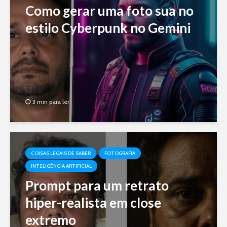
Como gerar uma foto sua no
estilo Cyberpunk no Gemini
3 min para ler
COISAS LEGAIS DE SABER
FOTOGRAFIA
INTELIGÊNCIA ARTIFICIAL
Prompt para um retrato
hiper-realista em close
extremo