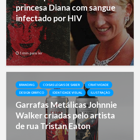
princesa Diana com sangue
infectado por HIV
1 min para ler
BRANDING
COISAS LEGAIS DE SABER
CRIATIVIDADE
DESIGN GRÁFICO
IDENTIDADE VISUAL
ILUSTRAÇÃO
Garrafas Metálicas Johnnie
Walker criadas pelo artista
de rua Tristan Eaton