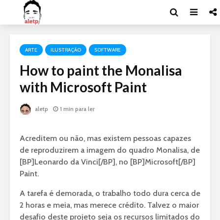
ARTE
ILUSTRAÇÃO
SOFTWARE
How to paint the Monalisa
with Microsoft Paint
aletp
1 min para ler
Acreditem ou não, mas existem pessoas capazes
de reproduzirem a imagem do quadro Monalisa, de
[BP]Leonardo da Vinci[/BP], no [BP]Microsoft[/BP]
Paint.
A tarefa é demorada, o trabalho todo dura cerca de
2 horas e meia, mas merece crédito. Talvez o maior
desafio deste projeto seja os recursos limitados do