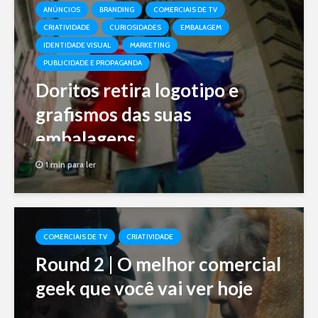
ANÚNCIOS
BRANDING
COMERCIAIS DE TV
CRIATIVIDADE
CURIOSIDADES
EMBALAGEM
IDENTIDADE VISUAL
MARKETING
PUBLICIDADE E PROPAGANDA
Doritos retira logotipo e
grafismos das suas
embalagens
1 min para ler
COMERCIAIS DE TV
CRIATIVIDADE
Round 2 | O melhor comercial
geek que você vai ver hoje