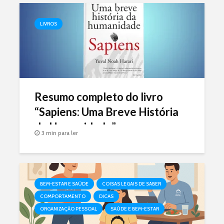
LIVROS
Resumo completo do livro
“Sapiens: Uma Breve História
da Humanidade”
3 min para ler
BEM-ESTAR E SAÚDE
COISAS LEGAIS DE SABER
COMPORTAMENTO
DICAS
ORGANIZAÇÃO PESSOAL
SAÚDE E BEM-ESTAR