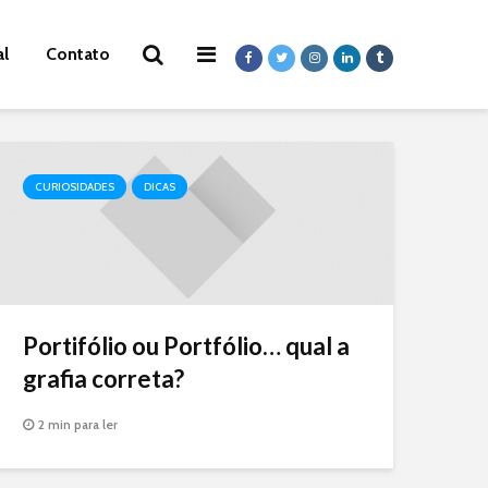
al
Contato
CURIOSIDADES
DICAS
Portifólio ou Portfólio… qual a
grafia correta?
2 min para ler