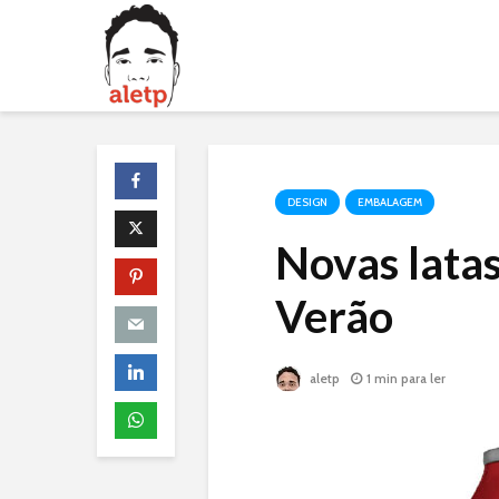
DESIGN
EMBALAGEM
Novas latas
Verão
aletp
1 min para ler