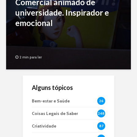
Comercial animado de
universidade. Inspirador e
emocional
2 min para ler
Alguns tópicos
Bem-estar e Saúde
26
Coisas Legais de Saber
248
Criatividade
87