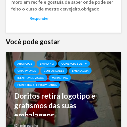
moro em recife e gostaria de saber onde pode ser
feito o curso de mestre cervejeiro,obrigado.
Responder
Você pode gostar
ANÚNCIOS
BRANDING
COMERCIAIS DE TV
CRIATIVIDADE
CURIOSIDADES
EMBALAGEM
IDENTIDADE VISUAL
MARKETING
PUBLICIDADE E PROPAGANDA
Doritos retira logotipo e
grafismos das suas
embalagens
1 min para ler