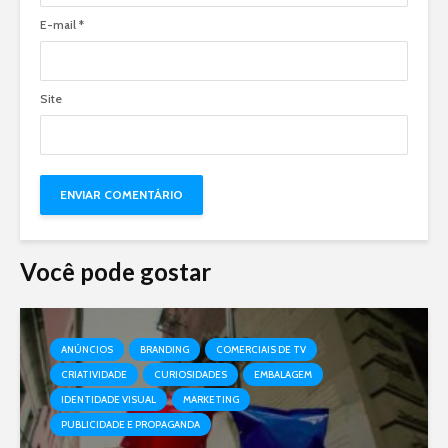
E-mail
*
Site
Você pode gostar
ANÚNCIOS
BRANDING
COMERCIAIS DE TV
CRIATIVIDADE
CURIOSIDADES
EMBALAGEM
IDENTIDADE VISUAL
MARKETING
PUBLICIDADE E PROPAGANDA