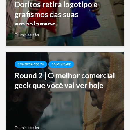
Doritos retira logotipo e
grafismos das suas
embalagens
1 min para ler
COMERCIAIS DE TV
CRIATIVIDADE
Round 2 | O melhor comercial
geek que você vai ver hoje
1 min para ler